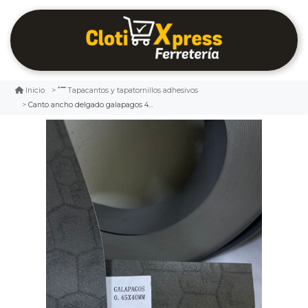
Inicio
Tapacantos y tapatornillos adhesivos
Canto ancho delgado galapagos 40x0.45mm