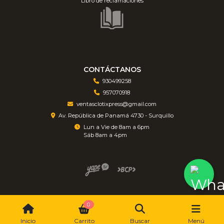
Libro de reclamaciones
CONTÁCTANOS
930499258
957070918
ventasclotixpress@gmail.com
Av. República de Panamá 4730 - Surquillo
Lun a Vie de 8am a 6pm
Sáb 8am a 4pm
Ferretería ClotiXpress © 2026 by Edrian
0
Inicio
Carrito
Buscar
Menú